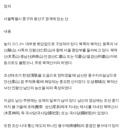
정의
서울특별시 중구와 용산구 경계에 있는 산.
내용
높이 265.2m. 대부분 화강암으로 구성되어 있다. 북쪽의 북악산, 동쪽의 낙
산(駱山), 서쪽의 인왕산(仁旺山)과 함께 서울 중앙부를 둘러싸고 있다. 목멱
산(木覓山)·종남산(終南山)·인경산(仁慶山 또는 引慶山)·열경산(列慶山)·마뫼
등으로도 불렸으나, 주로 목멱산이라 하였다.
조선태조가 한양(漢陽)을 도읍으로 정하였을 때 남산은 풍수지리설상으로
안산(案山) 겸 주작(朱雀)에 해당되는 중요한 산이었다. 도성(都城)도 북악산·
낙산·인왕산·남산의 능선을 따라 축성되었다.
지금도 남산 주변에는 성곽의 일부가 남아 있다. 남산의 정상에는 조선 중기
까지 봄·가을에 초제[醮祭 : 성신(星辰)에게 지내는 제사]를 지내던 목멱신사
(木覓神祠), 즉 국사당[국사당(國祀堂), 또는 국사당(國師堂)]이 있었다.
또한 조선 시대 통신 제도의 하나인 봉수제(烽燧制)의 종점인 봉수대가 있어