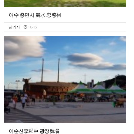
여수 충민사 麗水 忠愍祠
관리자
10-15
이순신李舜臣 광장廣場