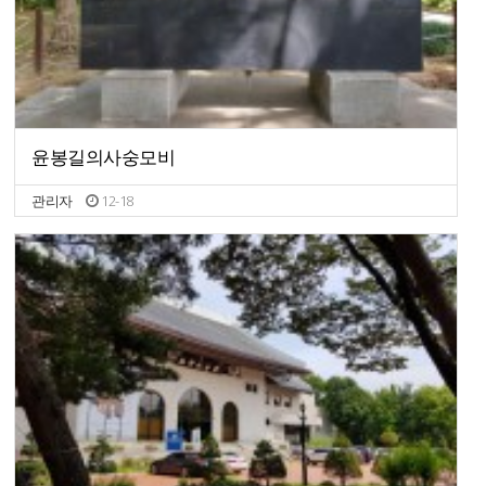
윤봉길의사숭모비
관리자
12-18