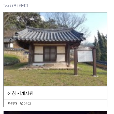
Total 33건
1 페이지
산청 서계서원
관리자
07-23