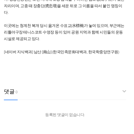
자리이며, 고종 때 장충단(奬忠壇)을 세운 뒤로 그 이름을 따서 붙인 명칭이
다.
이곳에는 청계천 복개 당시 옮겨온 수표교(水標橋)가 놓여 있으며, 부근에는
리틀야구장·테니스코트·수영장 등이 있어 공원 지역과 함께 시민들의 운동
시설로 제공되고 있다.
[네이버 지식백과] 남산 [南山] (한국민족문화대백과, 한국학중앙연구원)
댓글
0
등록된 댓글이 없습니다.