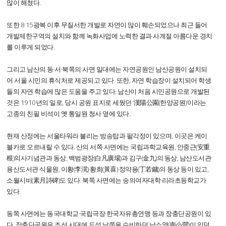
많이 해쳤다.
또한 8·15광복 이후 무질서한 개발로 자연이 많이 훼손되었으나 최근 들어
개발제한구역의 설치와 함께 녹화사업에 노력한 결과 사계절 아름다운 경치
를 이루게 되었다.
그리고 남산의 동·서·북쪽의 사면 일대에는 자연공원인 남산공원이 설치되
어 서울 시민의 휴식처로 제공되고 있다. 또한, 자연 학습장이 설치되어 학생
들의 자연 학습에 많은 도움을 주고 있다. 남산이 처음 시민공원으로 개발된
것은 1910년의 일로, 당시 공원 표지로 세웠던 ‘漢陽公園(한양공원)’이라는
고종의 친필 비석이 옛 통일원 청사 옆에 있다.
현재 산정에는 서울타워라 불리는 방송탑과 팔각정이 있으며, 이곳은 케이
블카로 오르내릴 수 있다. 산의 서쪽 사면에는 국립과학교육원, 안중근(安重
根)의사기념관과 동상, 백범광장(白凡廣場)과 김구(金九)의 동상, 남산도서관·
용산도서관·식물원, 이황(李滉)·황희(黃喜)·정약용(丁若鏞)의 동상 등이 있고,
소월시비(素月詩碑)도 있다. 북쪽 사면에는 숭의여자대학·리라초등학교가
있다.
동쪽 사면에는 동국대학교·국립극장·한국자유총연맹 등과 장충단공원이 있
다. 장충단공원은 조선 시대에 도성 남쪽을 수비하던 남소영(南小營)이 있던