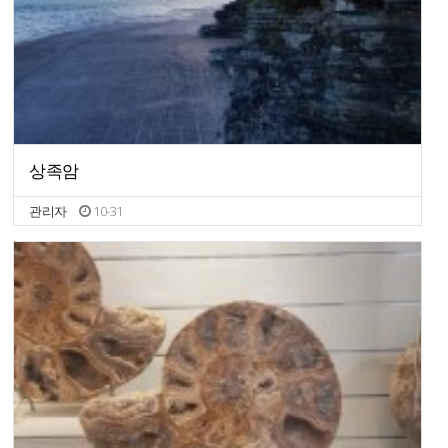
상족암
관리자
10-31