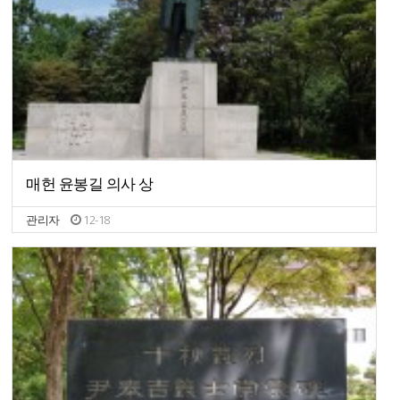
매헌 윤봉길 의사 상
관리자
12-18