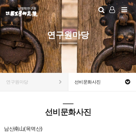
LOG IN
SIGN UP
연구원마당
연구원마당
선비문화사진
선비문화사진
남산南山(목멱산)