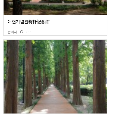
매헌기념관梅軒記念館
관리자
12-18