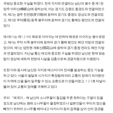
국방상 중요한 구실을 하였다. 전국 각지와 연결되는 남산의 봉수 중 제1은
양주 아차산(峨嵯山)에 응하는데, 이는 경기도·강원도·함경도와 연결되었으
며, 제2는 광주 천천령(穿川嶺)에 응하여 경기도·충청도·경상도와 연결되었
고, 제3은 무악(毋岳) 동쪽 봉우리에 응하여 경기도·황해도·평안도와 연결되
었다.
제4와 5는 제1·2·3이 육로로 이어지는 데 반하여 해로로 이어지는 봉수로였
고, 제4는 무악 서쪽 봉우리에 응하여 경기·황해·평안도 해안 지방과 연결되
었으며, 제5는 양천현 개화산(開花山)에 응하여 경기·충청·전라도 해안 지방
과 연결되었다. 지난날 통신 제도에 중요한 구실을 하였던 남산은 현재 방송
탑이 정상에 세워져 전망대 시설을 갖춤으로써 관광자원으로 이용된다.
또한 이와 동시에 남산은 각지로 매스미디어 전파를 발송하는 중요 기능을
하고 있다. 서울의 발달로 시가지가 확장됨에 따라 교통의 장애가 되어왔던
이 지역에 산을 둘러 일주할 수 있는 순환도로가 만들어졌고, 1·2·3호 터널이
뚫려 있어 교통의 장애를 극복하고 있다.
우리 「애국가」에 남산의 소나무들이 철갑을 두른 듯하다는 구절이 있을
정도로 남산에는 원래 소나무들이 울창하였으나 일본인들이 우리의 정신을
빼앗기 위하여 소나무를 베어내고 아카시아 등의 잡목을 심어 산의 경관을