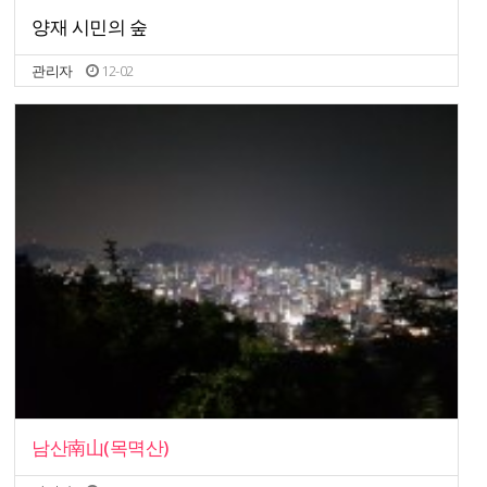
양재 시민의 숲
관리자
12-02
남산南山(목멱산)