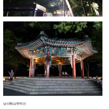
남산南山(목멱산)