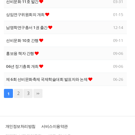
선비문화 11호 발간
03-31
상임연구위원회의 개최
01-15
남명학연구총서 1권 출간
12-14
선비문화 10호 간행
09-11
홍보용 책자 간행
09-06
06년 정기총회 개최
09-06
제 6회 선비문화축제 국제학술대회 발표자와 논제
06-26
2
3
1
개인정보처리방침
서비스이용약관