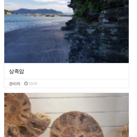
상족암
관리자
10-31