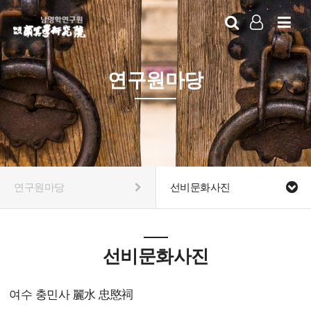
LOG IN
SIGN UP
연구원마당
연구원마당
선비문화사진
선비문화사진
여수 충민사 麗水 忠愍祠