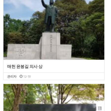
매헌 윤봉길 의사 상
관리자
12-18