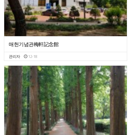
매헌기념관梅軒記念館
관리자
12-18