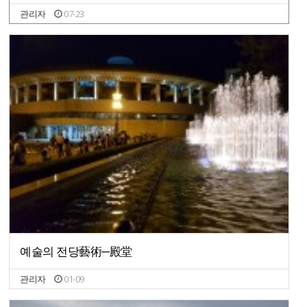
관리자
07-23
예술의 전당藝術─殿堂
관리자
01-09