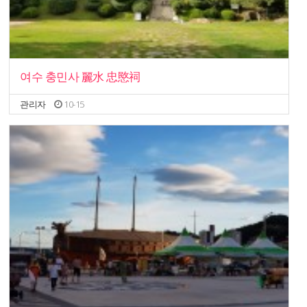
여수 충민사 麗水 忠愍祠
관리자
10-15