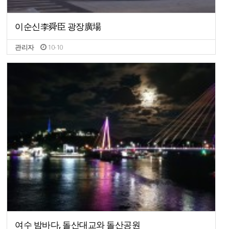
이순신李舜臣 광장廣場
관리자
10-10
여수 밤바다, 돌산대교와 돌산공원