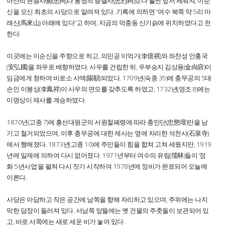
아산의 현충사(顯忠祠)나 통영의 충렬사(忠烈祠)보다 훨씬 앞서 세워져, 이순
신을 모신 최초의 사당으로 알려져 있다. 기록에 의하면 “여수 북쪽 약 5리 마
래산(馬來山) 아래에 있다”고 하여, 지금의 덕충동 산기슭에 위치하였다고 전
한다.
이곳에는 이순신을 주향으로 하고, 의민공 이억기(李億祺)와 좌찬성 안홍국
(安弘國)을 좌우로 배향하였다. 사우를 건립한 뒤, 우부승지 김상용(金尙容)이
임금에게 청하여 비로소 사액(賜額)되었다. 1709년(숙종 35)에 충무공의 5대
손인 이봉상(李鳳祥)이 사우의 면모를 갖추도록 하였고, 1732년(영조 8)에는
이명상이 제사를 계승하였다.
1870년(고종 7)에 흥선대원군의 서원철폐령에 따라 충민단(忠愍壇)만을 남
기고 철거되었으며, 이후 충무공에 대한 제사는 옆에 자리한 석천사(石泉寺)
에서 행해졌다. 1873년(고종 10)에 주민들이 힘을 합쳐 고쳐 세웠지만, 1919
년에 일제에 의하여 다시 없어졌다. 1971년부터 여수의 유림(儒林)들이 ‘정
화 5년사업’을 펼쳐 다시 짓기 시작하여 1978년에 정비가 완료되어 오늘에
이른다.
사당은 아담하고 작은 공간에 남쪽을 향해 자리하고 있으며, 주위에는 나지
막한 담장이 둘러져 있다. 서남쪽 앞뜰에는 옛 건물의 주춧돌이 보관되어 있
고, 바로 서쪽에는 새로 세운 비가 놓여 있다.