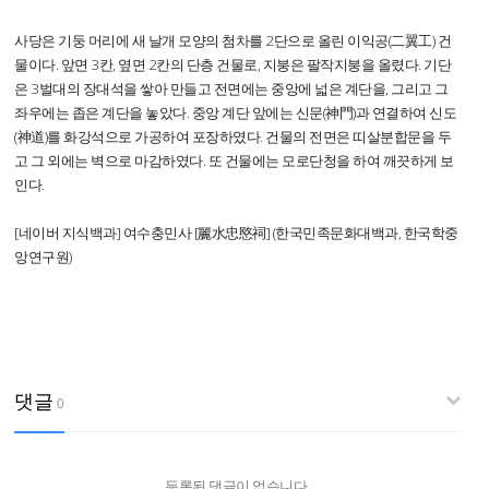
사당은 기둥 머리에 새 날개 모양의 첨차를 2단으로 올린 이익공(二翼工) 건
물이다. 앞면 3칸, 옆면 2칸의 단층 건물로, 지붕은 팔작지붕을 올렸다. 기단
은 3벌대의 장대석을 쌓아 만들고 전면에는 중앙에 넓은 계단을, 그리고 그
좌우에는 좁은 계단을 놓았다. 중앙 계단 앞에는 신문(神門)과 연결하여 신도
(神道)를 화강석으로 가공하여 포장하였다. 건물의 전면은 띠살분합문을 두
고 그 외에는 벽으로 마감하였다. 또 건물에는 모로단청을 하여 깨끗하게 보
인다.
[네이버 지식백과] 여수충민사 [麗水忠愍祠] (한국민족문화대백과, 한국학중
앙연구원)
댓글
0
등록된 댓글이 없습니다.