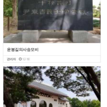
윤봉길의사숭모비
관리자
12-18