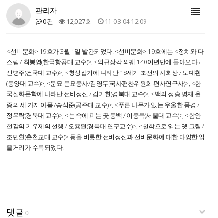
관리자
0건
12,027회
11-03-04 12:09
<선비문화> 19호가 3월 1일 발간되었다. <선비문화> 19호에는 <정치와 다
스림 / 최봉영(한국항공대 교수)>, <외규장각 의궤 140여년만에 돌아오다 /
신병주(건국대 교수)>, <청성잡기에 나타난 18세기 조선의 사회상 / 노대환
(동양대 교수)>, <문묘 문묘종사/김영두(국사편찬위원회 편사연구사)>, <한
국설화문학에 나타난 선비정신 / 김기현(경북대 교수)>, <백의 정승 명재 윤
증의 세 가지 아픔 /송석준(공주대 교수)>, <푸른 나무가 있는 우울한 풍경 /
정우락(경북대 교수)>, <눈 속에 피는 꽃 동백 / 이종묵(서울대 교수)>, <함안
현감의 기우제의 설행 / 오용원(경북대 연구교수)>, <철학으로 읽는 옛 그림 /
조민환(춘천교대 교수)> 등을 비롯한 선비정신과 선비문화에 대한 다양한 읽
을거리가 수록되었다.
댓글
0