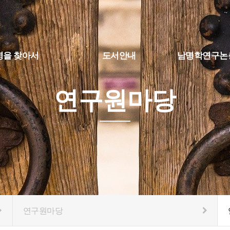
명을 찾아서
도서안내
남명학연구논
선생의 행장 및 사적
도서안내
연구논문
연구원마당
가 탐구
심사규정
지 안내
윤리규정
연구원마당