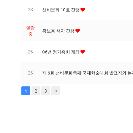
28
선비문화 10호 간행
열람
홍보용 책자 간행
중
26
06년 정기총회 개최
25
제 6회 선비문화축제 국제학술대회 발표자와 
2
3
1