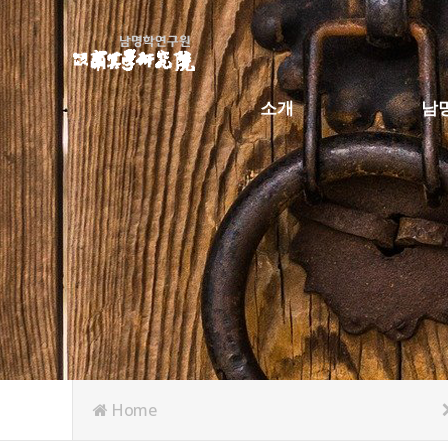
소개
남
조직도
남명
임원소개
연원
재정운영관리
사적
Home