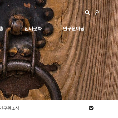
LOG IN
SIGN UP
총
선비문화
연구원마당
선비문화
게시판
공지사항
자료실
남명원보
연구원소식
선비문화사진
연구원소식