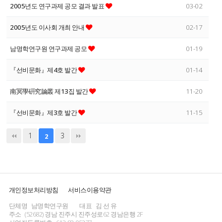
2005년도 연구과제 공모 결과 발표
03-02
2005년도 이사회 개최 안내
02-17
남명학연구원 연구과제 공모
01-19
『선비문화』제4호 발간
01-14
南冥學硏究論叢 제13집 발간
11-20
『선비문화』제3호 발간
11-15
1
3
2
개인정보처리방침
서비스이용약관
단체명
남명학연구원
대표
김 선 유
주소
(52682) 경남 진주시 진주성로62 경남은행 2F