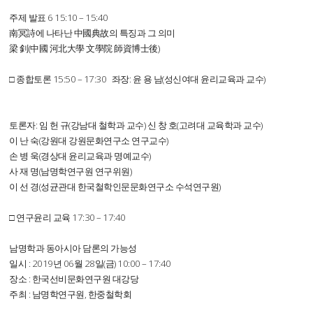
주제 발표 6 15:10 – 15:40
南冥詩에 나타난 中國典故의 특징과 그 의미
梁 釗(中國 河北大學 文學院 師資博士後)
□ 종합토론 15:50 – 17:30 좌장: 윤 용 남(성신여대 윤리교육과 교수)
토론자: 임 헌 규(강남대 철학과 교수) 신 창 호(고려대 교육학과 교수)
이 난 숙(강원대 강원문화연구소 연구교수)
손 병 욱(경상대 윤리교육과 명예교수)
사 재 명(남명학연구원 연구위원)
이 선 경(성균관대 한국철학인문문화연구소 수석연구원)
□ 연구윤리 교육 17:30 – 17:40
남명학과 동아시아 담론의 가능성
일시 : 2019년 06월 28일(금) 10:00 – 17:40
장소 : 한국선비문화연구원 대강당
주최 : 남명학연구원, 한중철학회